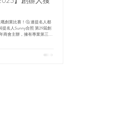
025】創辦人獲
嘅創業比賽！🤔 連提名人都
n與提名人Sunny合照 第29屆創
城市青年商會主辦，擁有專業第三方
C代表及東騏基金董事總經理
成創意...