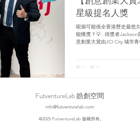
【創意創業大賞2
星級提名人獎
呢個可能係全香港歷史最悠久
能獲獎？💡 . 得獎者Jackso
意創業大賞由JCI City 
評審，包括香港貿發局、PW
龐生等。多年來，得獎者自發組
FutventureLab 皓創空間
info@futventurelab.com
@2025 FutventureLab 版權所有。