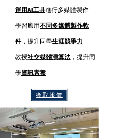
運用AI工具
進行多媒體製作
學習應用
不同多媒體製作軟
件
，提升同學
生涯競爭力
教授
社交媒體演算法
，提升同
學
資訊素養
獲取報價